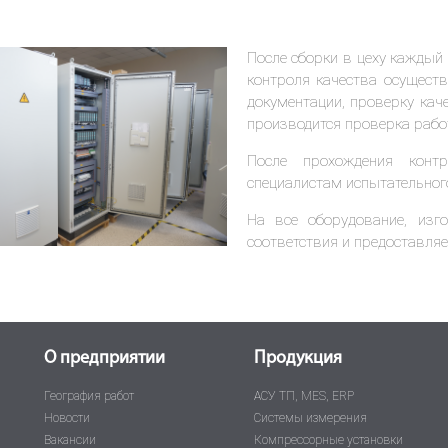
После сборки в цеху каждый
контроля качества осущест
документации, проверку кач
производится проверка работ
После прохождения конт
специалистам испытательног
На все оборудование, изг
соответствия и предоставляе
О предприятии
Продукция
География работ
АСУ ТП, MES, ERP
Новости
Системы измерения
Вакансии
Компрессорные установки