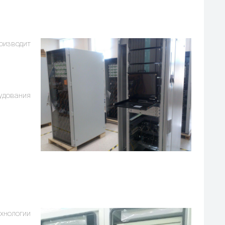
оизводит
удования
нологии