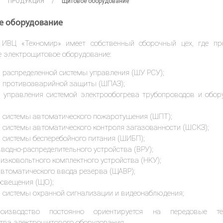
ПРОДУКЦИЯ
Щитовое оборудование
е оборудование
 ИВЦ «Техномир» имеет собственный сборочный цех, где пр
 электрощитовое оборудование:
распределенной системы управления (ШУ РСУ);
противоаварийной защиты (ШПАЗ);
управления системой электрообогрева трубопроводов и обор
системы автоматического пожаротушения (ШПТ);
системы автоматического контроля загазованности (ШСКЗ);
системы бесперебойного питания (ШИБП);
водно-распределительного устройства (ВРУ);
изковольтного комплектного устройства (НКУ);
втоматического ввода резерва (ЩАВР);
свещения (ЩО);
системы охранной сигнализации и видеонаблюдения;
изводство постоянно ориентируется на передовые тех
тва электрощитового оборудования.