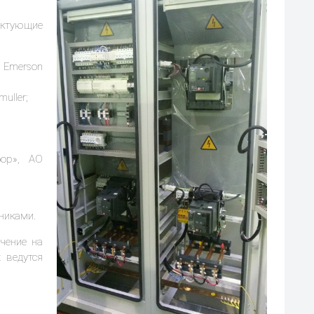
ектующие
, Emerson
uller;
бор», АО
никами.
чение на
 ведутся