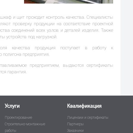
 шкаф и щит проходит контроль качества. Специалисты
вляют проверку продукции на соответствие проектной
ества соединений всех узлов и деталей изделия. Также
ы устройств под нагрузкой.
роля качества продукция поступает в работу к
о полигона предприятия.
отавливаемое предприятием, выдаются сертификаты
тся гарантия.
Услуги
Квалификация
Проектирование
Лицензии и сертификаты
Строительно-монтажные
Партнеры
работы
Заказчики