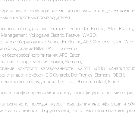
тировании и производстве мы используем и внедряем компл
нных и импортных производителей:
лерное оборудование: Siemens, Schneider Electric, Allen Bradley
 Management, Yokogawa Electric, Fastwel, WAGO;
льтное оборудование: Schneider Electric, ABB, Siemens, Eaton, Weidm
е оборудование:Rittal, DKC, Провенто;
ики бесперебойного питания: APC, Eaton;
ование пожаротушения: Болид, Siemens;
дование контроля загазованности: ФГУП «СПО «Аналитпри
онстандарт-прибор», CIS-Controls, Det-Tronics, Siemens, ОВЕН;
техническое оборудование: Legrand, PhoenixContact, Finder.
тов и шкафов производятся вцеху квалифицированными сотруд
ты регулярно проходят курсы повышения квалификации и обу
иях-изготовителях оборудования, на элементной базе которых