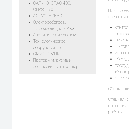
САПиКЗ, СПАС-400,
СПАЗ-1500
При проек
АСТУЭ, АСКУЭ
отечестве
Электрообогрев,
контрол
теплоизоляция и АКЗ
Process
Аналитические системы
низково
Технологическое
щитово
оборудование
источн
СМИС, СМИК
оборуд
Программируемый
обору
логический контроллер
«Электр
электро
Сборка щи
Специалис
предприят
работы.