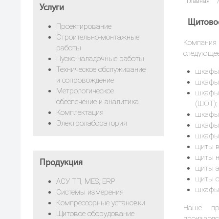
Главная
Услуги
Щитово
Проектирование
Строительно-монтажные
Компания
работы
следующее
Пуско-наладочные работы
Техническое обслуживание
шкафы 
и сопровождение
шкафы 
Метрологическое
шкафы 
обеспечение и аналитика
(ШОТ);
Комплектация
шкафы 
Электролаборатория
шкафы 
шкафы 
щиты в
щиты н
Продукция
щиты а
щиты о
АСУ ТП, MES, ERP
шкафы 
Системы измерения
Компрессорные установки
Наше про
Щитовое оборудование
производс