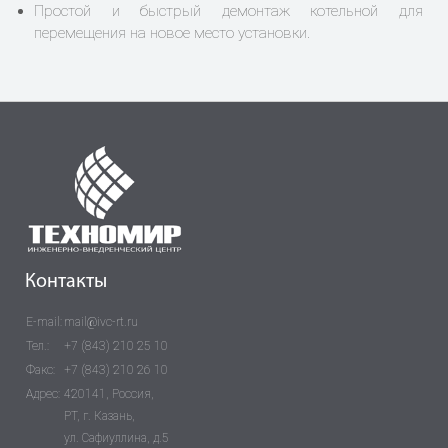
Простой и быстрый демонтаж котельной для
перемещения на новое место установки.
Контакты
E-mail:
mail@ivc-rt.ru
Тел.:
+7 (843) 210 25 10
Факс:
+7 (843) 210 26 10
Адрес:
420141, Россия,
РТ, г. Казань,
ул. Сафиуллина, д.5