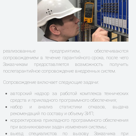
реализованные предприятием, обеспечиваются
сопровождением в течение гарантийного срока, после чего
Заказчикам предоставляется возможность получить
послегарантийное сопровождение внедренных систем.
Сопровождение включает следующие задачи:
авторский надзор за работой комплекса технических
средств и прикладного программного обеспечения;
набор и анализ статистики отказов, выдача
рекомендаций по составу и объему ЗИП;
корректировка прикладного программного обеспечения
при возникновении задач изменения системы;
выезд специалистов по вызову Заказчика при