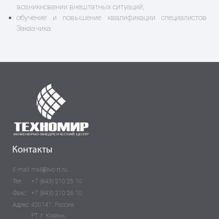
возникновении внештатных ситуаций;
обучение и повышение квалификации специалистов
Заказчика.
Контакты
E-mail:
mail@ivc-rt.ru
Тел.:
+7 (843) 210 25 10
Факс:
+7 (843) 210 26 10
Адрес:
420141, Россия,
РТ, г. Казань,