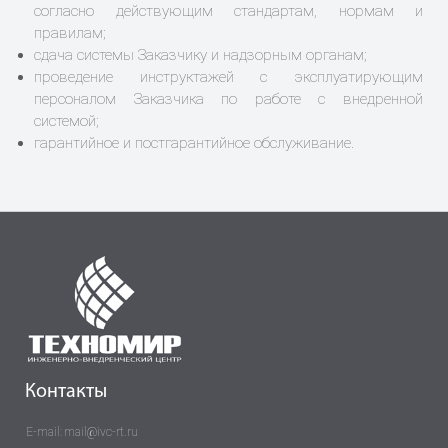
согласно действующим стандартам, нормам и
правилам;
сдача системы Заказчику и надзорным органам;
проведение инструктажей с эксплуатирующим
персоналом Заказчика по работе с внедренной
системой;
гарантийное и постгарантийное обслуживание.
Контакты
E-mail:
mail@ivc-rt.ru