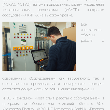
(АСКУЭ, АСТУЭ), автоматизированных систем управления
технологическим процессами (АСУТП), настройке
оборудования КИПиА на высоком уровне.
Все
специалисты
обучены
работе с
современным оборудованием как зарубежного, так и
отечественного производства и периодически проходят
соответствующие курсы по повышению квалификации.
«ИВЦ «Техномир» имеет опыт работы с оборудованием и
программным обеспечением компаний: «Siemens AG»,
«Yokogawa Electric», «KROHNE Messtechnik GmbH», «Emerson