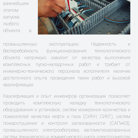
важнейшим
этапом
запуска
любого
объекта в
промышленную эксплуатацию. Надежность и
бесперебойность функционирования технологического
объекта напрямую зависит от качества выполнения
комплексных пуско-наладочных работ и требует от
инженерно-технического персонала исполнителя наличие
достаточного опыта проведения таких работ и высокой
квалификации.
Квалификация и опыт инженеров организации позволяет
проводить комплексную наладку технологического
оборудования и установок, систем измерения количества и
показателей качества нефти и газа (СИКН, СИКГ), систем
пожаротушения и контроля загазованности (САПиКЗ),
промышленного электрообогрева, автоматизированных
систем технического и коммерческого учета электроэнергии